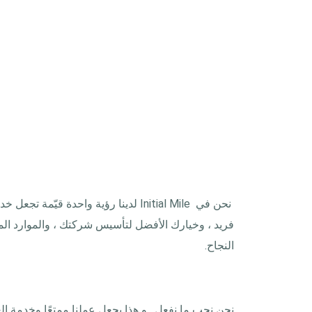
نحن في Initial Mile لدينا رؤية واح
فريد ، وخيارك الأفضل لتأسيس شركتك ، والموارد المال
النجاح.
نحن نحب ما نفعل. و هذا يجعل عملنا ممتعًا وخدمة الع