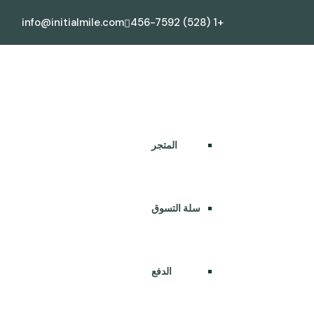
info@initialmile.com
+1 (528) 456-7592
ويل المشاريع
اتصل بنا
المتجر
المتجر
سلة التسوق
ENGLISH
العربية
الدفع